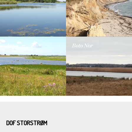
Avnø
Bøtø Nor
DOF STORSTRØM