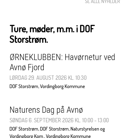
SE ALLE NYHEDER
Ture, møder, m.m. i DOF
Storstrøm.
ØRNEKLUBBEN: Havørnetur ved
Avnø Fjord
LØRDAG 29. AUGUST 2026
KL. 10:30
DOF Storstrøm, Vordingborg Kommune
Naturens Dag på Avnø
SØNDAG 6. SEPTEMBER 2026
KL. 10:00 - 13:00
DOF Storstrøm, DOF Storstrøm, Naturstyrelsen og
Vordingborg Kom., Vordingborg Kommune