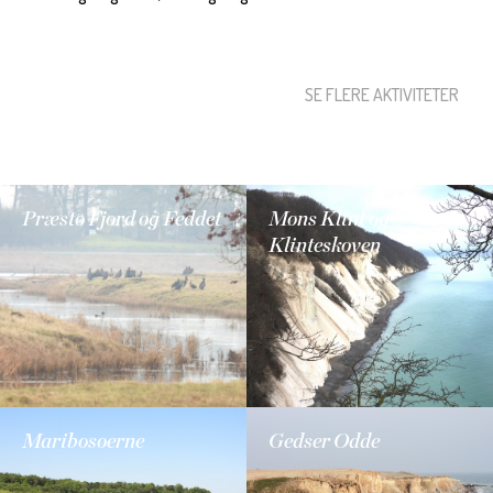
SE FLERE AKTIVITETER
Præstø Fjord og Feddet
Møns Klint og
Klinteskoven
Maribosøerne
Gedser Odde